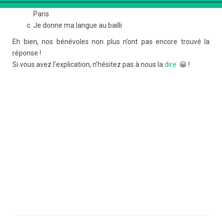
La copie miniature de l’obélisque, place de la Concorde, à
Paris
Je donne ma langue au bailli
Eh bien, nos bénévoles non plus n’ont pas encore trouvé la
réponse !
Si vous avez l’explication, n’hésitez pas à nous la
dire
😀 !