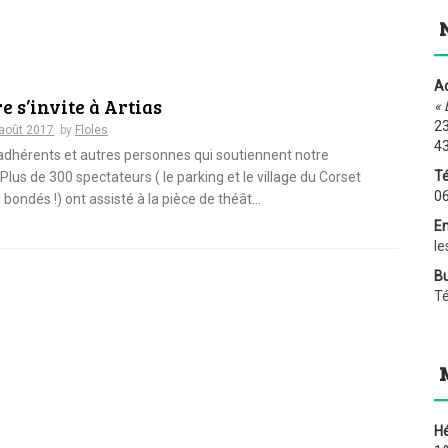
Ad
e s’invite à Artias
« 
23
août 2017
by
Floles
4
adhérents et autres personnes qui soutiennent notre
Té
 Plus de 300 spectateurs ( le parking et le village du Corset
06
 bondés !) ont assisté à la pièce de théât...
Em
le
Bu
T
H