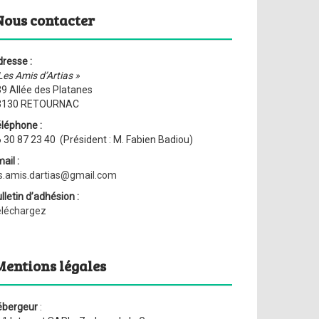
Nous contacter
resse :
Les Amis d’Artias »
9 Allée des Platanes
3130 RETOURNAC
léphone :
 30 87 23 40 (Président : M. Fabien Badiou)
ail :
s.amis.dartias@gmail.com
lletin d’adhésion :
éléchargez
Mentions légales
ébergeur
: