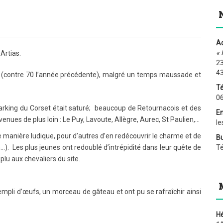
Ad
« 
Artias.
23
4
(contre 70 l’année précédente), malgré un temps maussade et
Té
06
e parking du Corset était saturé; beaucoup de Retournacois et des
Em
es de plus loin : Le Puy, Lavoute, Allègre, Aurec, St Paulien,…
le
de manière ludique, pour d’autres d’en redécouvrir le charme et de
Bu
 Les plus jeunes ont redoublé d’intrépidité dans leur quête de
T
plu aux chevaliers du site.
rempli d’œufs, un morceau de gâteau et ont pu se rafraîchir ainsi
H