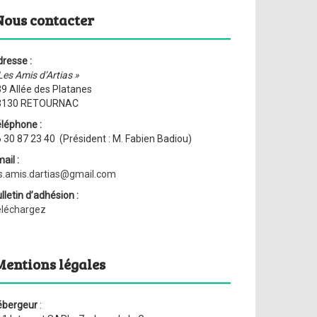
Nous contacter
resse :
Les Amis d’Artias »
9 Allée des Platanes
3130 RETOURNAC
léphone :
 30 87 23 40 (Président : M. Fabien Badiou)
ail :
s.amis.dartias@gmail.com
lletin d’adhésion :
éléchargez
Mentions légales
ébergeur
: