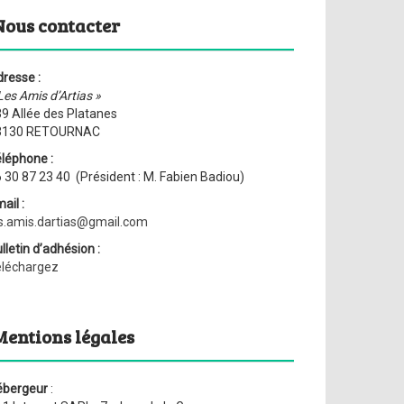
Nous contacter
resse :
Les Amis d’Artias »
9 Allée des Platanes
3130 RETOURNAC
léphone :
 30 87 23 40 (Président : M. Fabien Badiou)
ail :
s.amis.dartias@gmail.com
lletin d’adhésion :
éléchargez
Mentions légales
ébergeur
: