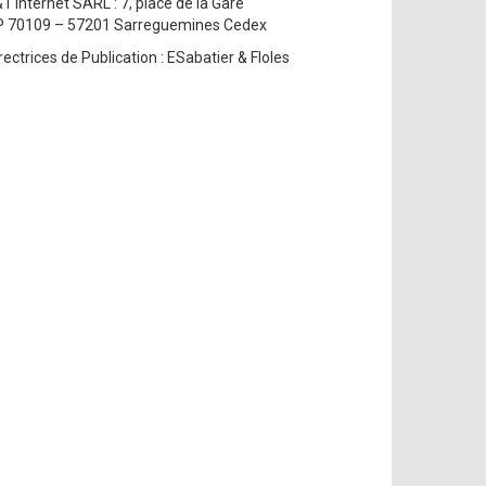
1 Internet SARL : 7, place de la Gare
P 70109 – 57201 Sarreguemines Cedex
rectrices de Publication : ESabatier & Floles