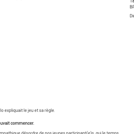
1&
B
Di
 expliquait le jeu et sa règle.
uvait commencer.
pathique désordre de nos jeunes participant(e)s, qui le temps