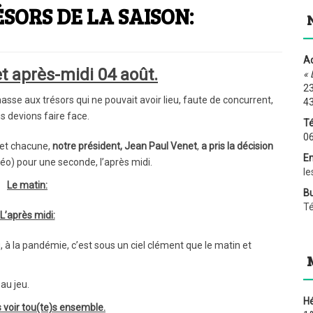
SORS DE LA SAISON:
Ad
t après-midi 04 août.
« 
23
hasse aux trésors qui ne pouvait avoir lieu, faute de concurrent,
4
s devions faire face.
Té
06
 et chacune,
notre président, Jean Paul Venet
,
a pris la décision
Em
éo) pour une seconde, l’après midi.
le
Le matin:
Bu
T
L’après midi:
, à la pandémie, c’est sous un ciel clément que le matin et
au jeu.
H
s voir tou(te)s ensemble.