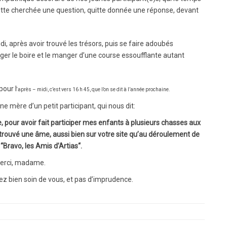
 quitte cherchée une question, quitte donnée une réponse, devant
i, après avoir trouvé les trésors, puis se faire adoubés
ager le boire et le manger d’une course essoufflante autant
pour l
‘après – midi, c’est vers 16 h 45, que l’on se dit à l’année prochaine.
ne mère d’un petit participant, qui nous dit:
e, pour avoir fait participer mes enfants à plusieurs chasses aux
ai trouvé une âme, aussi bien sur votre site qu’au déroulement de
Bravo, les Amis d’Artias“.
erci, madame.
nez bien soin de vous, et pas d’imprudence.