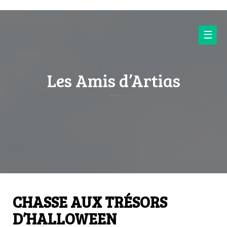
Skip
to
content
☰
Les Amis d’Artias
Société d’histoire et de conservation du patrimoine
CHASSE AUX TRÉSORS
D’HALLOWEEN