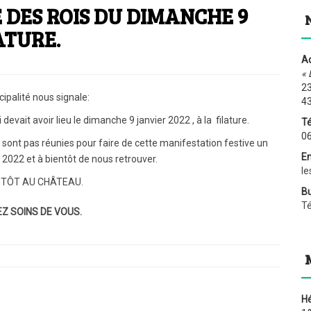
DES ROIS DU DIMANCHE 9
ATURE.
Ad
« 
23
ipalité nous signale:
4
 devait avoir lieu le dimanche 9 janvier 2022 , à la filature.
Té
06
sont pas réunies pour faire de cette manifestation festive un
Em
 2022 et à bientôt de nous retrouver.
le
NTÔT AU CHÂTEAU.
Bu
T
Z SOINS DE VOUS.
H