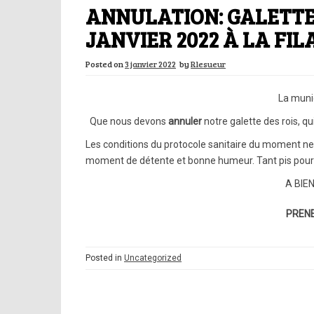
ANNULATION: GALETTE 
JANVIER 2022 À LA FIL
Posted on
3 janvier 2022
by
Rlesueur
La munic
Que nous devons
annuler
notre galette des rois, qui
Les conditions du protocole sanitaire du moment ne 
moment de détente et bonne humeur.
Tant pis pour
A BIE
PRENE
Posted in
Uncategorized