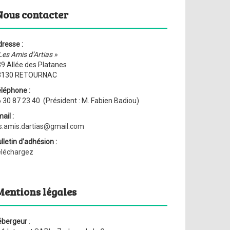
Nous contacter
resse :
Les Amis d’Artias »
9 Allée des Platanes
3130 RETOURNAC
léphone :
 30 87 23 40 (Président : M. Fabien Badiou)
ail :
s.amis.dartias@gmail.com
lletin d’adhésion :
éléchargez
Mentions légales
ébergeur
: