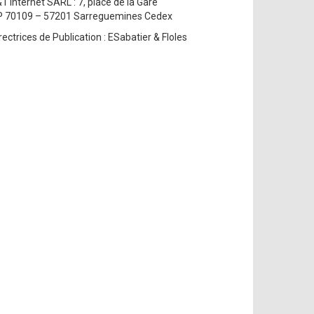
1 Internet SARL : 7, place de la Gare
P 70109 – 57201 Sarreguemines Cedex
rectrices de Publication : ESabatier & Floles