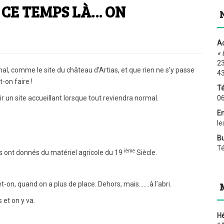
 CE TEMPS LÀ… ON
Ad
« 
23
l, comme le site du château d’Artias, et que rien ne s’y passe
4
-on faire !
Té
ir un site accueillant lorsque tout reviendra normal.
06
Em
le
Bu
T
ième
s ont donnés du matériel agricole du 19
Siècle.
et-on, quand on a plus de place. Dehors, mais…….à l’abri.
 et on y va.
H