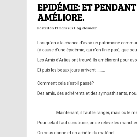
EPIDÉMIE: ET PENDANT
AMÉLIORE.
Posted on
13 mars 2021
by
Rlesueur
Lorsqu’on a la chance d’avoir un patrimoine communa
(à cause d’une épidémie, qui n’en finie pas), que peut
Les Amis d’Artias ont trouvé. Ils améliorent pour avo
Et puis les beaux jours arrivent……….
Comment cela s’est-il passé?
Des amis, des adhérents et des sympathisants, nou
Maintenant, il faut le ranger, mais où le m
Pour cela il faut construire, on se relève les manches
On nous donne et on achète du matériel.