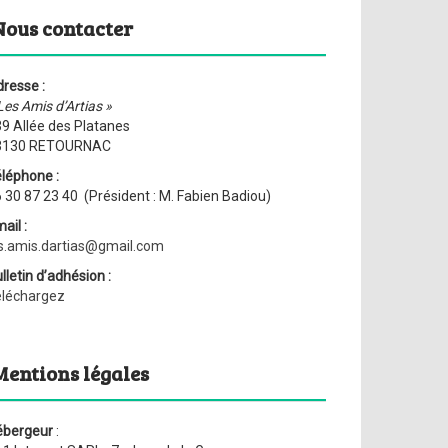
Nous contacter
resse :
Les Amis d’Artias »
9 Allée des Platanes
3130 RETOURNAC
léphone :
 30 87 23 40 (Président : M. Fabien Badiou)
ail :
s.amis.dartias@gmail.com
lletin d’adhésion :
éléchargez
Mentions légales
ébergeur
: