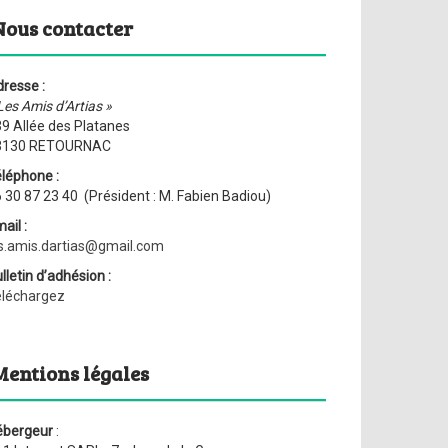
Nous contacter
resse :
Les Amis d’Artias »
9 Allée des Platanes
3130 RETOURNAC
léphone :
 30 87 23 40 (Président : M. Fabien Badiou)
ail :
s.amis.dartias@gmail.com
lletin d’adhésion :
éléchargez
Mentions légales
ébergeur
: