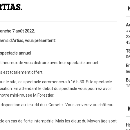
TIAS.
Ad
« 
anche 7 août 2022.
23
amis d’Artias, vous présentent:
4
Té
spectacle annuel
06
t heureux de vous distraire avec leur spectacle annuel.
Em
le
us est totalement offert.
Bu
 le site, ce spectacle commencera à 16 h 30. Si le spectacle
T
position. En attendant le début du spectacle vous pourrez avoir
de notre mini-musée M.Forestier.
 disposition au lieu-dit du « Corset ». Vous arriverez au château
acle en cas de forte intempérie. Mais les dieux du Moyen âge sont
H