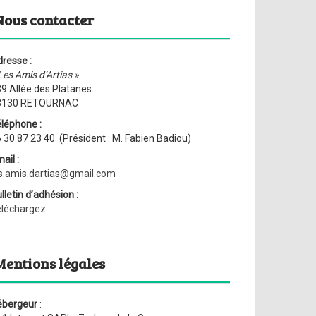
Nous contacter
resse :
Les Amis d’Artias »
9 Allée des Platanes
3130 RETOURNAC
léphone :
 30 87 23 40 (Président : M. Fabien Badiou)
ail :
s.amis.dartias@gmail.com
lletin d’adhésion :
éléchargez
Mentions légales
ébergeur
: