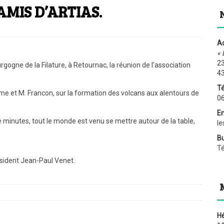
AMIS D’ARTIAS.
Ad
« 
23
urgogne de la Filature, à Retournac, la réunion de l’association
4
Té
 et M. Francon, sur la formation des volcans aux alentours de
06
Em
e minutes, tout le monde est venu se mettre autour de la table,
le
Bu
T
sident Jean-Paul Venet.
H