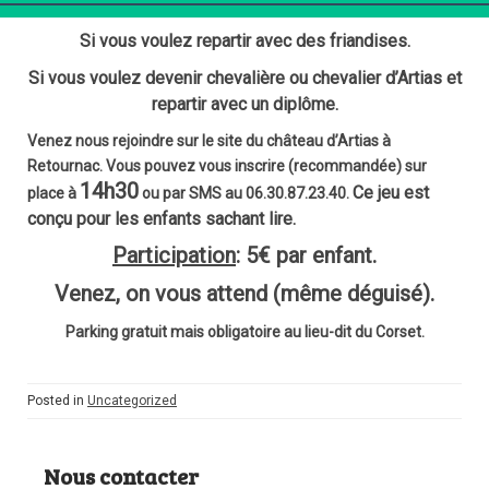
Si vous voulez être celle ou celui qui trouve le trésor.
Si vous voulez repartir avec des friandises.
Si vous voulez devenir chevalière ou chevalier d’Artias et
repartir avec un diplôme.
Venez nous rejoindre sur le site du château d’Artias à
Retournac.
Vous
pouvez
vous
inscrire (recommandée)
sur
14
h
30
Ce jeu est
place
à
ou
par
SMS
au
06
.
30
.
87
.
23
.
40
.
conçu pour les enfants sachant lire.
Participation
: 5€ par enfant.
Venez, on vous attend (même déguisé).
Parking gratuit mais obligatoire au lieu-dit du Corset.
Posted in
Uncategorized
Nous contacter