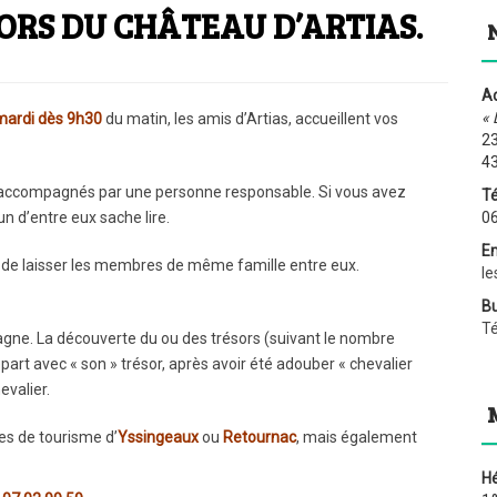
ORS DU CHÂTEAU D’ARTIAS.
Ad
« 
mardi dès 9h30
du matin, les amis d’Artias, accueillent vos
23
4
tre accompagnés par une personne responsable. Si vous avez
Té
n d’entre eux sache lire.
06
Em
t, de laisser les membres de même famille entre eux.
le
Bu
T
agne. La découverte du ou des trésors (suivant le nombre
part avec « son » trésor, après avoir été adouber « chevalier
evalier.
ces de tourisme d’
Yssingeaux
ou
Retournac
, mais également
H