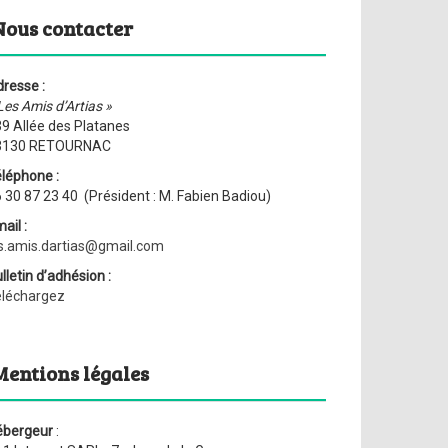
Nous contacter
resse :
Les Amis d’Artias »
9 Allée des Platanes
3130 RETOURNAC
léphone :
 30 87 23 40 (Président : M. Fabien Badiou)
ail :
s.amis.dartias@gmail.com
lletin d’adhésion :
éléchargez
Mentions légales
ébergeur
: